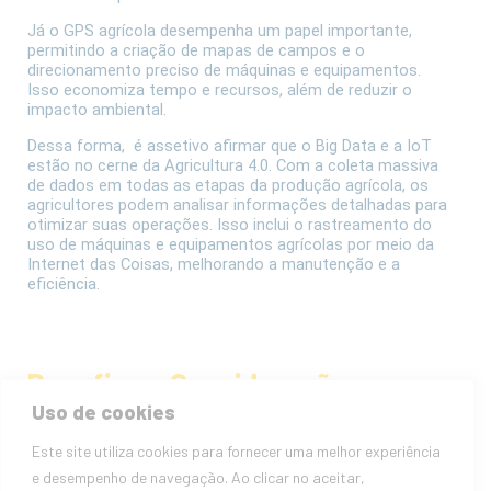
Já o GPS agrícola desempenha um papel importante,
permitindo a criação de mapas de campos e o
direcionamento preciso de máquinas e equipamentos.
Isso economiza tempo e recursos, além de reduzir o
impacto ambiental.
Dessa forma, é assetivo afirmar que o Big Data e a IoT
estão no cerne da Agricultura 4.0. Com a coleta massiva
de dados em todas as etapas da produção agrícola, os
agricultores podem analisar informações detalhadas para
otimizar suas operações. Isso inclui o rastreamento do
uso de máquinas e equipamentos agrícolas por meio da
Internet das Coisas, melhorando a manutenção e a
eficiência.
Desafios e Considerações
Uso de cookies
Éticas
Este site utiliza cookies para fornecer uma melhor experiência
A transição para a Agricultura 4.0 também apresenta
e desempenho de navegação. Ao clicar no aceitar,
desafios e considerações éticas. A coleta massiva de