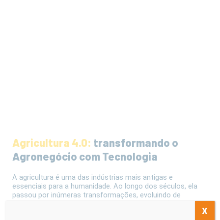
Agricultura 4.0:
transformando o
Agronegócio com Tecnologia
A agricultura é uma das indústrias mais antigas e
essenciais para a humanidade. Ao longo dos séculos, ela
passou por inúmeras transformações, evoluindo de
métodos tradicionais para sistemas de produção mais
X
eficientes e modernos. Uma das revoluções mais