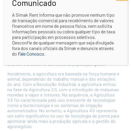
Comunicado
recentes que está moldando o futuro do setor é a
Agricultura 4.0, que promete impulsionar o agronegócio a
novos patamares de eficiência e sustentabilidade.
A Simak Rent informa que não promove nenhum tipo
de transação comercial para recebimento de valores
financeiros em nome de pessoa física, nem solicita
Evolução da Agricultura
informações pessoais ou cobra qualquer tipo de taxa
para participação em processos seletivos.
Desconfie de qualquer mensagem que seja divulgada
Para compreender a Agricultura 4.0, é importante
fora dos canais oficiais da Simak e denuncie através
observar a evolução histórica da agricultura. As suas
do
Fale Conosco
.
fases são marcadas por avanços tecnológicos que
permitiram aumentar a produção de alimentos para
atender à crescente demanda da população global.
Inicialmente, a agricultura era baseada na força humana e
animal, dependendo do trabalho manual e das estações
do ano. Com a Revolução Industrial, a agricultura entrou
na fase da Agricultura 2.0, com a introdução de máquinas
movidas a vapor e tratores. Na sequência, a Agricultura
3.0 foi caracterizada pelo uso crescente de tecnologias
como a biotecnologia e os sistemas de irrigação
automatizados. No entanto, a Agricultura 4.0 representa
um salto significativo no uso de tecnologia de ponta para
aprimorar ainda mais a produção agrícola e a gestão do
agronegócio.