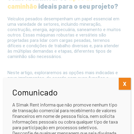
caminhão
ideais para o seu projeto?
Veículos pesados desempenham um papel essencial em
uma variedade de setores, incluindo mineração,
construção, energia, agropecuária, saneamento e muitos
outros. Essas máquinas robustas e versáteis são
projetadas para lidar com cargas pesadas, terrenos
difíceis e condições de trabalho diversas e, para atender
às múltiplas demandas e etapas, diferentes tipos de
caminhão são necessários.
Neste artigo, exploraremos as opções mais indicadas e
seus implementos, de acordo com suas funções e
X
capacidades.
Comunicado
A Simak Rent informa que não promove nenhum tipo
Caminhão Basculante
de transação comercial para recebimento de valores
financeiros em nome de pessoa física, nem solicita
O caminhão basculante é um dos tipos mais comuns de
informações pessoais ou cobra qualquer tipo de taxa
caminhões utilizados em projetos de construção,
para participação em processos seletivos.
mineração e saneamento. Sua característica distintiva é
Desconfie de qualquer mensagem que seja divulgada