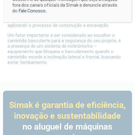
a carroceria basculante, que permite o despejo rápido e
fora dos canais oficiais da Simak e denuncie através
eficiente de materiais, como terra, areia, cascalho e
do
Fale Conosco
.
entulho. Eles são essenciais para o transporte de
grandes volumes de material de um local para outro,
agilizando o processo de construção e escavação.
Um fator importante a ser considerado ao escolher o
caminhão basculante para a segurança do seu projeto, é
a presença de um sistema de inclinômetro –
equipamento que bloqueia o basculamento quando o
caminhão excede a inclinação lateral e frontal, buscando
evitar tombamento.
Simak é garantia de eficiência,
inovação e sustentabilidade
no aluguel de máquinas