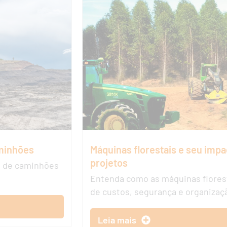
aminhões
Máquinas florestais e seu impa
projetos
o de caminhões
Entenda como as máquinas floresta
de custos, segurança e organizaçã
Leia mais