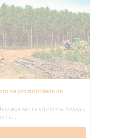
cto na produtividade de
is auxiliam na eficiência, redução
o de...