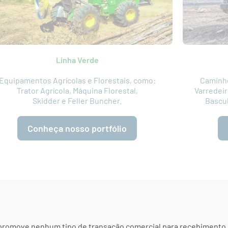
Linha Verde
Equipamentos Agrícolas e Florestais, como:
Caminhõ
Trator Agrícola, Máquina Florestal,
Varredei
Skidder e Feller Buncher.
Bascul
Conheça nosso portfólio
promove nenhum tipo de transação comercial para recebimento 