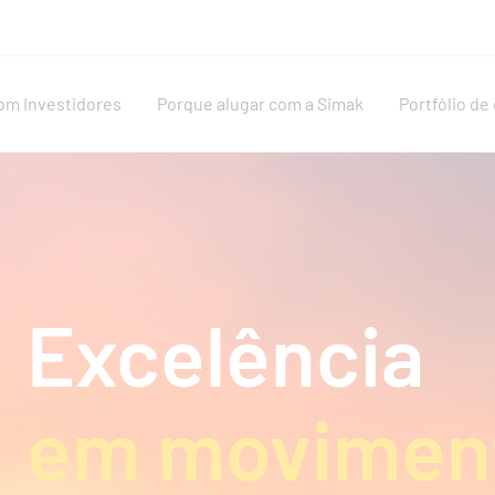
om Investidores
Porque alugar com a Simak
Portfólio d
Excelência
em movimen