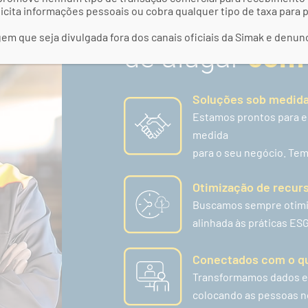
Quais os benef
icita informações pessoais ou cobra qualquer tipo de taxa para
m que seja divulgada fora dos canais oficiais da Simak e denun
de alugar
com 
Soluções sob medid
Estamos prontos para e
medida
para o seu negócio. Tem
Otimização de recur
Buscamos sempre otimiz
alinhada às práticas ESG
Conectados com o qu
Transformamos dados em
colocando as pessoas n